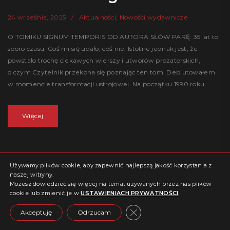
24 września, 2025
Aktualności
,
Nowości wydawnicze
O TOMIKU SIGNUM TEMPORIS OD AUTORA SŁÓW PARĘ: 35 lat to
sporo czasu. Coś mi się udało, coś nie. Istotne jednak jest, że
powstało trochę ciekawych wierszy i utworów prozatorskich,
o czym Czytelnik przekona się poznając ten tom. Debiutowałem
w momencie transformacji ustrojowej. Na początku 1990 roku ...
Więcej
Używamy plików cookie, aby zapewnić najlepszą jakość korzystania z
naszej witryny.
Możesz dowiedzieć się więcej na temat używanych przez nas plików
cookie lub zmienić je w
USTAWIENIACH PRYWATNOŚCI
.
Close GDPR Cookie Banne
Akceptuję
Odrzucam