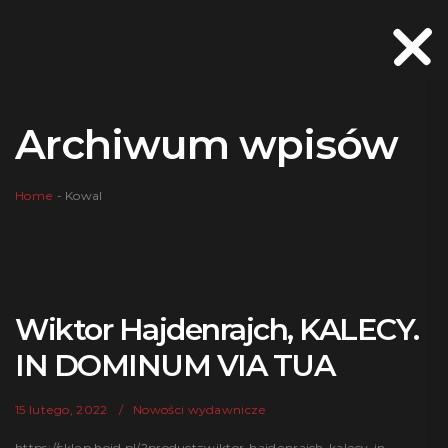
Archiwum wpisów
Home
-
Kowal
Wiktor Hajdenrajch, KALECY.
IN DOMINUM VIA TUA
15 lutego, 2022
Nowości wydawnicze
https://sklep.hoid.pl/?product=wiktor-hajdenrajch-kalecy-in-