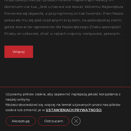
dominum-via-tua „Jest u nas we wsi kowal, któremu Najświętsza
Panienka się objawiła, a przynajmniej on tak twierdzi. Pani Nasza
pokazała mu się pod rozstajnym krzyżem, na poświęconej ziemi,
gdzie kowal ów ogrodzenie dla Najświętszego Znaku sporządził.
Prosty on człowiek, choć w rękach zręczny niebywale, polecam ...
Więcej
Używamy plików cookie, aby zapewnić najlepszą jakość korzystania z
naszej witryny.
Możesz dowiedzieć się więcej na temat używanych przez nas plików
cookie lub zmienić je w
USTAWIENIACH PRYWATNOŚCI
.
Close GDPR Cookie Banne
Akceptuję
Odrzucam