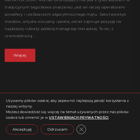
tradycyjnym tego słowa znaczeniu; jest on raczej operatorem
sonosfery i rzeźbiarzem algorytmicznego mątu. Jako teoretyk
mediów, artysta wizualny i poeta, od lat zajmuje pozycję na
najdalszej rubieży polskiej transgresji literackiej. To on, z
rzemieślniczą ...
Więcej
Używamy plików cookie, aby zapewnić najlepszą jakość korzystania z
naszej witryny.
Możesz dowiedzieć się więcej na temat używanych przez nas plików
cookie lub zmienić je w
USTAWIENIACH PRYWATNOŚCI
.
Close GDPR Cookie Banne
Akceptuję
Odrzucam