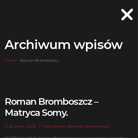
Archiwum wpisów
Home
-
Roman Bromboszcz
Roman Bromboszcz –
Matryca Somy.
12 grudnia, 2025
Aktualności
,
Nowości wydawnicze
MATRYCA SOMY: Roman Bromboszcz nie jest li tylko autorem w