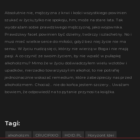
Absolutnie nie, mężczyzna z krwi i kości wszystkiego powinien
szukać w życiu,tylko nie spokoju, hm, może na stare lata. Tak
wyobrażam sobie prawdziwego mężczyznę, jako wojownika.
Prawdziwy facet powinien być dzielny, twórczy i szlachetny. No i
musi mieć wielkie serce do miłości, gdyż bez niej życie nie ma
sensu. W życiu nudzą się ci, którzy nie wierzą w Boga i nie mają
pasji. A co czynić ze swoim życiem, by nie wpaść w pułapkę
alkoholizmu? Mimo że w życiu doświadczyłem wielu wzlotów i
upadków, nierzadko towarzyszył im alkohol, to nie potrafię
jednoznacznie wskazać remedium, które zabezpieczy nas przed
alkoholizmem. Chociaż… nie do końca jestem szczery… Uważam
bowiem, że odpowiedź na to pytanie przynosi ta książka.
Tagi:
alkoholizm
CRUCIFIXIO
HOID.PL
Horyzont Idei