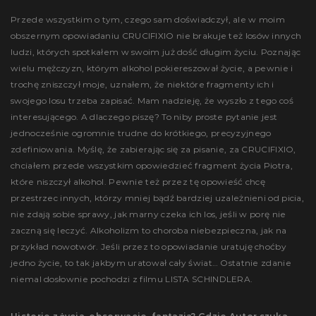
Przede wszystkim o tym, czego sam doświadczył, ale w moim
obszernym opowiadaniu CRUCIFIXIO nie brakuje też losów innych
ludzi, których spotkałem w swoim już dość długim życiu. Poznając
wielu mężczyzn, którym alkohol pokiereszował życie, a pewnie i
trochę zniszczył moje, uznałem, że niektóre fragmenty ich i
swojego losu trzeba zapisać. Mam nadzieję, że wyszło z tego coś
interesującego. A dlaczego piszę? To niby proste pytanie jest
jednocześnie ogromnie trudne do krótkiego, precyzyjnego
zdefiniowania. Myślę, że zabierając się za pisanie, za CRUCIFIXIO,
chciałem przede wszystkim opowiedzieć fragment życia Piotra,
które niszczył alkohol. Pewnie też przez tę opowieść chcę
przestrzec innych, którzy mniej bądź bardziej uzależnieni od picia,
nie zdają sobie sprawy, jak marny czeka ich los, jeśli w porę nie
zaczną się leczyć. Alkoholizm to choroba niebezpieczna, jak na
przykład nowotwór. Jeśli przez to opowiadanie uratuję choćby
jedno życie, to tak jakbym uratował cały świat… Ostatnie zdanie
niemal dosłownie pochodzi z filmu LISTA SCHINDLERA.