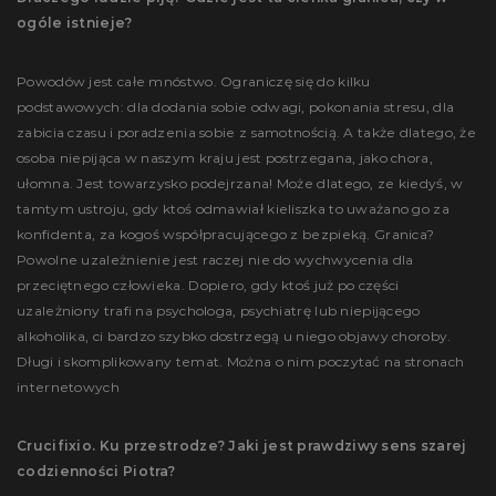
ogóle istnieje?
Powodów jest całe mnóstwo. Ograniczę się do kilku
podstawowych: dla dodania sobie odwagi, pokonania stresu, dla
zabicia czasu i poradzenia sobie z samotnością. A także dlatego, że
osoba niepijąca w naszym kraju jest postrzegana, jako chora,
ułomna. Jest towarzysko podejrzana! Może dlatego, ze kiedyś, w
tamtym ustroju, gdy ktoś odmawiał kieliszka to uważano go za
konfidenta, za kogoś współpracującego z bezpieką. Granica?
Powolne uzależnienie jest raczej nie do wychwycenia dla
przeciętnego człowieka. Dopiero, gdy ktoś już po części
uzależniony trafi na psychologa, psychiatrę lub niepijącego
alkoholika, ci bardzo szybko dostrzegą u niego objawy choroby.
Długi i skomplikowany temat. Można o nim poczytać na stronach
internetowych
Crucifixio. Ku przestrodze? Jaki jest prawdziwy sens szarej
codzienności Piotra?