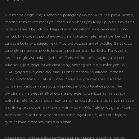
Nie ma takiego kraju. Różnica polega tylko na kulturze picia. Jasne,
można temat rozszerzyć i rzec, że w naszym kraju piło się zawsze i
przeważnie zbyt dużo. Najpierw w socjalizmie celowo rozpijano
naród, brakowało podstawowych artykułów, ale jakaś berbelucha
zawsze była w zasięgu ręki. Pito wówczas nawet wódkę Bałtyk, co
za piękna nazwa, produkowaną podobno z… karbidu. Po wypitej
ćwiartce głowa bolała tydzień. Dziś z kolei półki uginają się od
alkoholu, jest zbyt łatwo dostępny, szczególnie dla młodych. W
USA, gdy się wejdzie do lokalu i chce zamówić alkohol, trzeba
mieć skończone 21 lat. A u nas…? Pije się praktycznie o każdej
porze i w każdym miejscu, a społeczeństwo to akceptuje. Nie
wypijamy najwięcej alkoholu na świecie, przeliczając na czysty
spirytus, ale kultura picia leży u nas na łopatkach, a poza tym nasze
trunki są przeważnie mocne, minimum 40%. Jakby wyglądał świat
bez wódki? Jestem w stanie to sobie wyobrazić, ale refleksję w
tym temacie zachowam dla siebie.
Dlaczego ludzie piją? Gdzie jest ta cienka granica, czy w