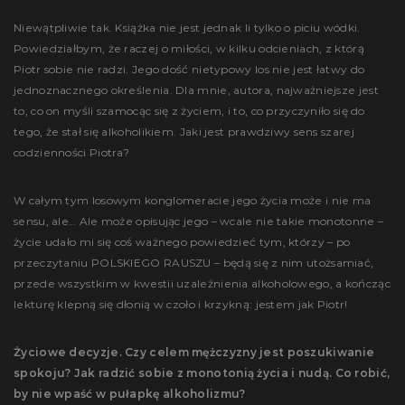
Niewątpliwie tak. Książka nie jest jednak li tylko o piciu wódki.
Powiedziałbym, że raczej o miłości, w kilku odcieniach, z którą
Piotr sobie nie radzi. Jego dość nietypowy los nie jest łatwy do
jednoznacznego określenia. Dla mnie, autora, najważniejsze jest
to, co on myśli szamocąc się z życiem, i to, co przyczyniło się do
tego, że stał się alkoholikiem. Jaki jest prawdziwy sens szarej
codzienności Piotra?
W całym tym losowym konglomeracie jego życia może i nie ma
sensu, ale… Ale może opisując jego – wcale nie takie monotonne –
życie udało mi się coś ważnego powiedzieć tym, którzy – po
przeczytaniu POLSKIEGO RAUSZU – będą się z nim utożsamiać,
przede wszystkim w kwestii uzależnienia alkoholowego, a kończąc
lekturę klepną się dłonią w czoło i krzykną: jestem jak Piotr!
Życiowe decyzje. Czy celem mężczyzny jest poszukiwanie
spokoju? Jak radzić sobie z monotonią życia i nudą. Co robić,
by nie wpaść w pułapkę alkoholizmu?