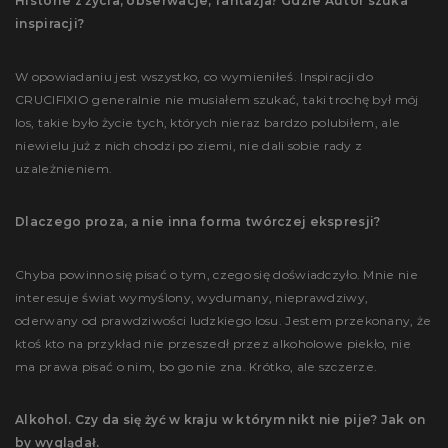
Historie z życia, obserwacje, fantazja? Gdzie Autor szuka
inspiracji?
W opowiadaniu jest wszystko, co wymieniłeś. Inspiracji do
CRUCIFIXIO generalnie nie musiałem szukać, taki trochę był mój
los, takie było życie tych, których nieraz bardzo polubiłem, ale
niewielu już z nich chodzi po ziemi, nie dali sobie rady z
uzależnieniem.
Dlaczego proza, a nie inna forma twórczej ekspresji?
Chyba powinno się pisać o tym, czego się doświadczyło. Mnie nie
interesuje świat wymyślony, wydumany, nieprawdziwy,
oderwany od prawdziwości ludzkiego losu. Jestem przekonany, że
ktoś kto na przykład nie przeszedł przez alkoholowe piekło, nie
ma prawa pisać o nim, bo go nie zna. Krótko, ale szczerze.
Alkohol. Czy da się żyć w kraju w którym nikt nie pije? Jak on
by wyglądał.